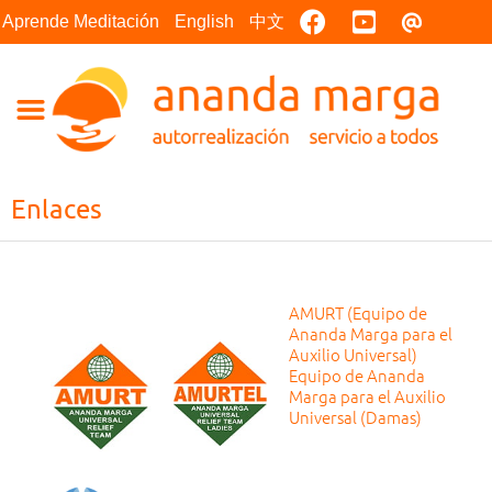
Facebook
Youtube
Contact
Aprende Meditación
English
中文
Enlaces
AMURT (Equipo de
Ananda Marga para el
Auxilio Universal)
Equipo de Ananda
Marga para el Auxilio
Universal (Damas)