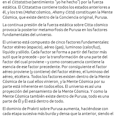
en el
(sentimiento “yo he hecho”) por la fuerza
Cittatattva
estática. El Cittatattva contiene todos los estados anteriores a
él, y los tres (
cósmico,
y
) constituyen la Mente
Mahat
Aham
Citta
Cósmica, que existe dentro de la Conciencia original, Purusa.
La continua presión de la fuerza estática sobre Citta cósmico
provoca la posterior metamorfosis de Purusa en los factores
fundamentales del universo.
El universo está compuesto de cinco factores fundamentales:
factor etéreo (espacio), aéreo (gas), luminoso (calor/luz),
líquido y sólido. Cada factor se forma a partir del factor más
sutil que le precede – por la transformación de una parte del
factor del cual proviene – y como consecuencia contiene la
esencia de ese factor precedente. Por consiguiente el factor
aéreo proviene (y contiene) del factor etéreo, el luminoso del
aéreo, etcétera. Todos los factores existen dentro de la Mente
Cósmica de la cual ellos vinieron, y la Mente Cósmica por su
parte está inherente en todos ellos. El universo es así una
proyección del pensamiento de la Mente Cósmica. Y como la
Mente Cósmica también existe dentro de Purusa, todo es una
parte de Él y Él está dentro de todo.
El dominio de Prakrti sobre Purusa aumenta, haciéndose con
cada etapa sucesiva más burda y densa que la anterior, siendo el