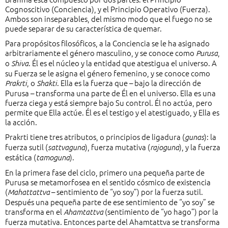
Cognoscitivo (Conciencia), y el Principio Operativo (Fuerza).
Ambos son inseparables, del mismo modo que el fuego no se
puede separar de su característica de quemar.
Para propósitos filosóficos, a la Conciencia se le ha asignado
arbitrariamente el género masculino, y se conoce como
,
Purusa
o
. Él es el núcleo y la entidad que atestigua el universo. A
Shiva
su Fuerza se le asigna el género femenino, y se conoce como
, o
. Ella es la fuerza que – bajo la dirección de
Prakrti
Shakti
Purusa – transforma una parte de Él en el universo. Ella es una
fuerza ciega y está siempre bajo Su control. Él no actúa, pero
permite que Ella actúe. Él es el testigo y el atestiguado, y Ella es
la acción.
Prakrti tiene tres atributos, o principios de ligadura (
): la
gunas
fuerza sutil (
), fuerza mutativa (
), y la fuerza
sattvaguna
rajoguna
estática (
).
tamoguna
En la primera fase del ciclo, primero una pequeña parte de
Purusa se metamorfosea en el sentido cósmico de existencia
(
– sentimiento de “yo soy”) por la fuerza sutil.
Mahattattva
Después una pequeña parte de ese sentimiento de “yo soy” se
transforma en el
(sentimiento de “yo hago”) por la
Ahamtattva
fuerza mutativa. Entonces parte del Ahamtattva se transforma