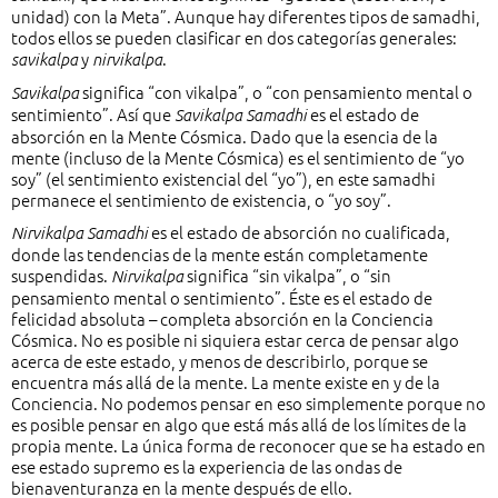
unidad) con la Meta”. Aunque hay diferentes tipos de samadhi,
todos ellos se pueden clasificar en dos categorías generales:
y
.
savikalpa
nirvikalpa
significa “con vikalpa”, o “con pensamiento mental o
Savikalpa
sentimiento”. Así que
es el estado de
Savikalpa Samadhi
absorción en la Mente Cósmica. Dado que la esencia de la
mente (incluso de la Mente Cósmica) es el sentimiento de “yo
soy” (el sentimiento existencial del “yo”), en este samadhi
permanece el sentimiento de existencia, o “yo soy”.
es el estado de absorción no cualificada,
Nirvikalpa Samadhi
donde las tendencias de la mente están completamente
suspendidas.
significa “sin vikalpa”, o “sin
Nirvikalpa
pensamiento mental o sentimiento”. Éste es el estado de
felicidad absoluta – completa absorción en la Conciencia
Cósmica. No es posible ni siquiera estar cerca de pensar algo
acerca de este estado, y menos de describirlo, porque se
encuentra más allá de la mente. La mente existe en y de la
Conciencia. No podemos pensar en eso simplemente porque no
es posible pensar en algo que está más allá de los límites de la
propia mente. La única forma de reconocer que se ha estado en
ese estado supremo es la experiencia de las ondas de
bienaventuranza en la mente después de ello.