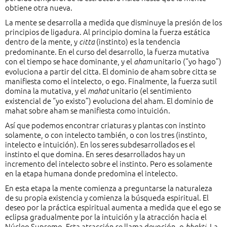
obtiene otra nueva.
La mente se desarrolla a medida que disminuye la presión de los
principios de ligadura. Al principio domina la fuerza estática
dentro de la mente, y
(instinto) es la tendencia
citta
predominante. En el curso del desarrollo, la fuerza mutativa
con el tiempo se hace dominante, y el
unitario (“yo hago”)
aham
evoluciona a partir del citta. El dominio de aham sobre citta se
manifiesta como el intelecto, o ego. Finalmente, la fuerza sutil
domina la mutativa, y el
unitario (el sentimiento
mahat
existencial de “yo existo”) evoluciona del aham. El dominio de
mahat sobre aham se manifiesta como intuición.
Así que podemos encontrar criaturas y plantas con instinto
solamente, o con intelecto también, o con los tres (instinto,
intelecto e intuición). En los seres subdesarrollados es el
instinto el que domina. En seres desarrollados hay un
incremento del intelecto sobre el instinto. Pero es solamente
en la etapa humana donde predomina el intelecto.
En esta etapa la mente comienza a preguntarse la naturaleza
de su propia existencia y comienza la búsqueda espiritual. El
deseo por la práctica espiritual aumenta a medida que el ego se
eclipsa gradualmente por la intuición y la atracción hacia el
Núcleo Supremo. Esta atracción se llama devoción, o
. La
bhakti