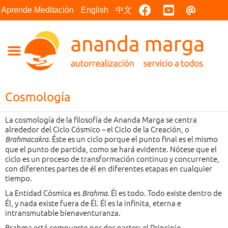
Facebook
Youtube
Contact
Aprende Meditación
English
中文
Cosmología
La cosmología de la filosofía de Ananda Marga se centra
alrededor del Ciclo Cósmico – el Ciclo de la Creación, o
. Éste es un ciclo porque el punto final es el mismo
Brahmacakra
que el punto de partida, como se hará evidente. Nótese que el
ciclo es un proceso de transformación continuo y concurrente,
con diferentes partes de él en diferentes etapas en cualquier
tiempo.
La Entidad Cósmica es
. Él es todo. Todo existe dentro de
Brahma
Él, y nada existe fuera de Él. Él es la infinita, eterna e
intransmutable bienaventuranza.
Brahma está compuesto por dos partes: el Principio