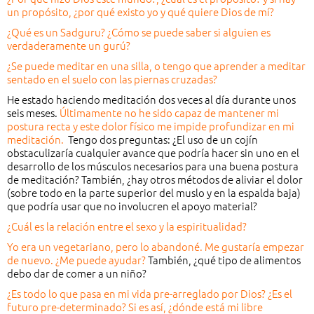
un propósito, ¿por qué existo yo y qué quiere Dios de mí?
¿Qué es un Sadguru? ¿Cómo se puede saber si alguien es
verdaderamente un gurú?
¿Se puede meditar en una silla, o tengo que aprender a meditar
sentado en el suelo con las piernas cruzadas?
He estado haciendo meditación dos veces al día durante unos
seis meses.
Últimamente no he sido capaz de mantener mi
postura recta y este dolor físico me impide profundizar en mi
meditación.
Tengo dos preguntas: ¿El uso de un cojín
obstaculizaría cualquier avance que podría hacer sin uno en el
desarrollo de los músculos necesarios para una buena postura
de meditación? También, ¿hay otros métodos de aliviar el dolor
(sobre todo en la parte superior del muslo y en la espalda baja)
que podría usar que no involucren el apoyo material?
¿Cuál es la relación entre el sexo y la espiritualidad?
Yo era un vegetariano, pero lo abandoné. Me gustaría empezar
de nuevo. ¿Me puede ayudar?
También, ¿qué tipo de alimentos
debo dar de comer a un niño?
¿Es todo lo que pasa en mi vida pre-arreglado por Dios? ¿Es el
futuro pre-determinado? Si es así, ¿dónde está mi libre